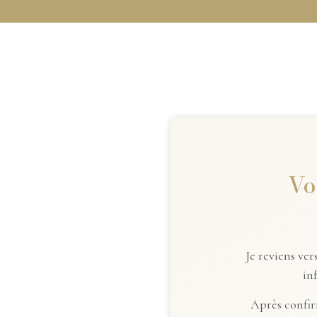
Vo
Je reviens ve
in
Après confir